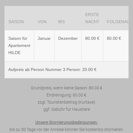
ERSTE
SAISON
VON
BIS
NACHT
FOLGENACH
Saison für
Januar
Dezember
80.00 €
80.00 €
Apartement
HILDE
Aufpreis ab Person Nummer 3 Person: 20.00 €
Grundpreis, wenn keine Saison: 80.00 €
Endreinigung: 60.00 €
zzgl. Touristenbeitrag (Kurtaxe)
ggf. Gebühr für Haustiere
Unsere Stornierungsbedingungen:
bis zu 30 Tage vor der Anreise können Sie kostenlos stornieren.