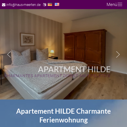
Menü
info@haus-meerten.de
APARTMENT HILDE
CHARMANTES APARTEMENT DIREKT AM EIFELSTEIG
Apartement HILDE Charmante
Ferienwohnung